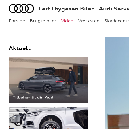
Audi
Leif Thygesen Biler - Audi Serv
Forside
Brugte biler
Video
Værksted
Skadecent
Aktuelt