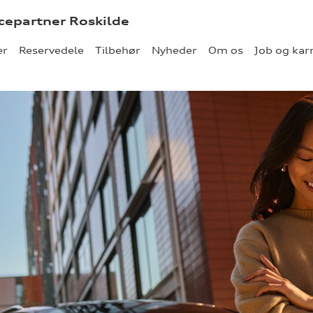
icepartner Roskilde
er
Reservedele
Tilbehør
Nyheder
Om os
Job og kar