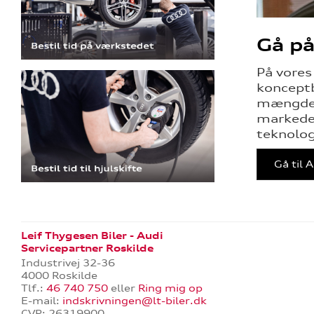
Gå på
På vores
konceptb
mængder 
markedet
teknolog
Gå til 
Leif Thygesen Biler - Audi
Servicepartner Roskilde
Industrivej 32-36
4000 Roskilde
Tlf.:
46 740 750
eller
Ring mig op
E-mail:
indskrivningen@lt-biler.dk
CVR: 26319900