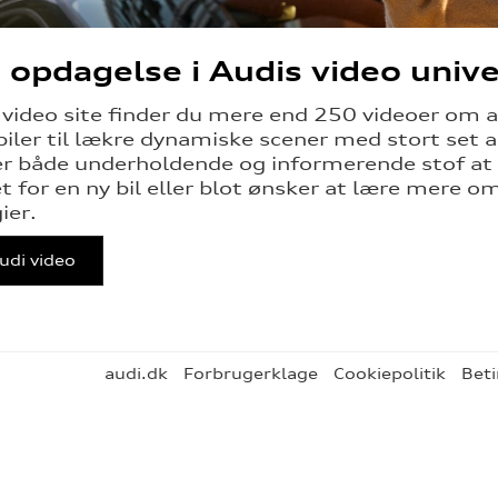
 opdagelse i Audis video univ
 video site finder du mere end 250 videoer om a
iler til lækre dynamiske scener med stort set al
både underholdende og informerende stof at giv
 for en ny bil eller blot ønsker at lære mere
ier.
Audi video
audi.dk
Forbrugerklage
Cookiepolitik
Beti