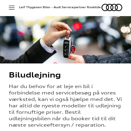
Audi
Toggle
Leif Thygesen Biler - Audi Servicepartner Roskilde
navigation
Biludlejning
på værkstedet
Har du behov for at leje en bil i
forbindelse med servicebesøg på vores
ek
værksted, kan vi også hjælpe med det. Vi
har altid de nyeste modeller til udlejning
til fornuftige priser. Bestil
udlejningsbilen når du booker tid til dit
g services
næste serviceeftersyn / reparation.