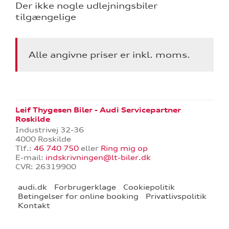
jælp
Der ikke nogle udlejningsbiler
tilgængelige
ng
aring
Alle angivne priser er inkl. moms.
ce
Leif Thygesen Biler - Audi Servicepartner
il dækskifte
Roskilde
Industrivej 32-36
4000 Roskilde
Tlf.:
46 740 750
eller
Ring mig op
l hjulskifte
E-mail:
indskrivningen@lt-biler.dk
CVR: 26319900
over 5 år?
audi.dk
Forbrugerklage
Cookiepolitik
Betingelser for online booking
Privatlivspolitik
Kontakt
nementer til