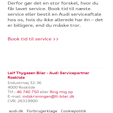
jælp
Derfor gør det en stor forskel, hvor du
får lavet service. Book tid til næste
ng
service eller bestil en Audi serviceaftale
hos os, hvis du ikke allerede har én – det
aring
er billigere, end du måske tror.
Book tid til service >>
ce
il dækskifte
Leif Thygesen Biler - Audi Servicepartner
l hjulskifte
Roskilde
Industrivej 32-36
over 5 år?
4000 Roskilde
Tlf.:
46 740 750
eller
Ring mig op
E-mail:
indskrivningen@lt-biler.dk
CVR: 26319900
nementer til
audi.dk
Forbrugerklage
Cookiepolitik