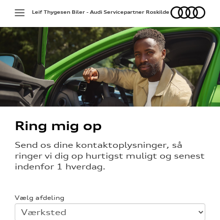
Audi
Toggle
Leif Thygesen Biler - Audi Servicepartner Roskilde
navigation
Ring mig op
Send os dine kontaktoplysninger, så
ringer vi dig op hurtigst muligt og senest
indenfor 1 hverdag.
Vælg afdeling