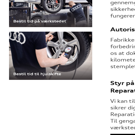
gennemgå
sikkerhe
fungerer
Autoris
Fabrikken
forbedri
os at do
kilomete
stemplet
Styr p
Repara
Vi kan t
sikrer d
Reparati
Til geng
værkste