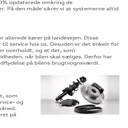
100% opdaterede omkring de
r. På den måde sikrer vi at systemerne altid
der allerede kører på landevejen. Disse
il service hos os. Desuden er det enkelt for
 er overholdt, og at det, som
dheden, når bilen skal sælges. Derfor har
ndflydelse på bilens brugtvognsværdi.
nt, som
rvice- og
måned.
æret på