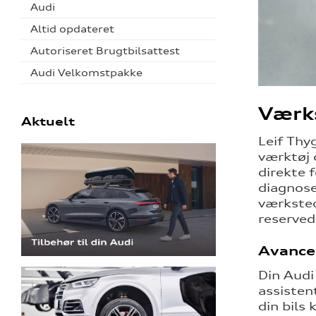
Audi
Altid opdateret
Autoriseret Brugtbilsattest
Audi Velkomstpakke
Værk
Aktuelt
Leif Thy
værktøj 
direkte 
diagnose
værkstede
reserved
Avance
Din Audi
assisten
din bils