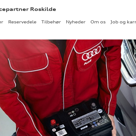
icepartner Roskilde
er
Reservedele
Tilbehør
Nyheder
Om os
Job og kar