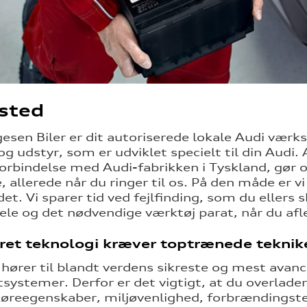
sted
gesen Biler er dit autoriserede lokale Audi værk
og udstyr, som er udviklet specielt til din Aud
forbindelse med Audi-fabrikken i Tyskland, gør os
, allerede når du ringer til os. På den måde er 
t. Vi sparer tid ved fejlfinding, som du ellers sk
ele og det nødvendige værktøj parat, når du afle
ret teknologi kræver toptrænede teknik
 hører til blandt verdens sikreste og mest ava
tsystemer. Derfor er det vigtigt, at du overlader
 køreegenskaber, miljøvenlighed, forbrændingst