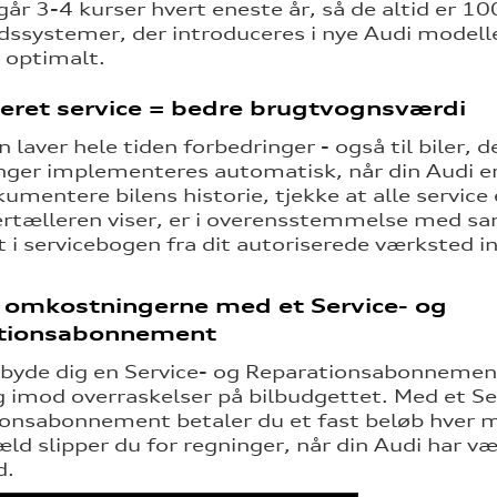
r 3-4 kurser hvert eneste år, så de altid er 
dssystemer, der introduceres i nye Audi modelle
 optimalt.
eret service = bedre brugtvognsværdi
 laver hele tiden forbedringer - også til biler, 
nger implementeres automatisk, når din Audi er t
kumentere bilens historie, tjekke at alle service
rtælleren viser, er i overensstemmelse med san
 i servicebogen fra dit autoriserede værksted i
å omkostningerne med et Service- og
tionsabonnement
ilbyde dig en Service- og Reparationsabonneme
ig imod overraskelser på bilbudgettet. Med et Se
onsabonnement betaler du et fast beløb hver 
æld slipper du for regninger, når din Audi har v
d.