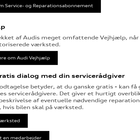
m Service- og Reparationsabonnement
lp
kket af Audis meget omfattende Vejhjælp, når 
toriserede værksted.
re om Audi Vejhjælp
ratis dialog med din servicerådgiver
odtagelse betyder, at du ganske gratis - kan
es servicerådgivere. Det giver et hurtigt overbli
beskrivelse af eventuelle nødvendige reparation
, hvis bilen skal på værksted.
ærksted
t en medarbejder