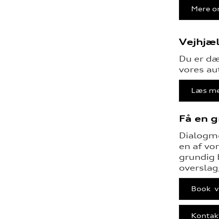
Mere o
Vejhjæ
Du er dæ
vores au
Læs me
Få en g
Dialogm
en af vor
grundig 
overslag
Book v
Kontak