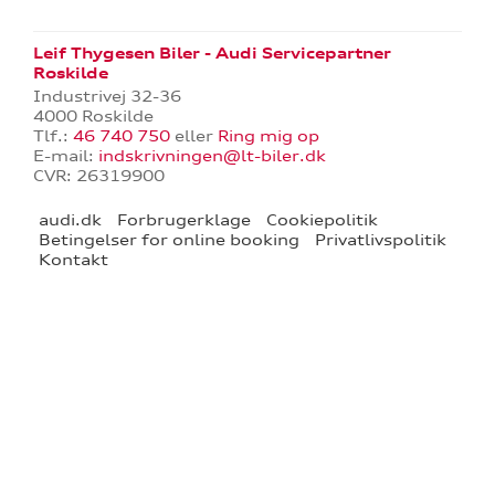
jælp
Leif Thygesen Biler - Audi Servicepartner
ng
Roskilde
Industrivej 32-36
aring
4000 Roskilde
Tlf.:
46 740 750
eller
Ring mig op
E-mail:
indskrivningen@lt-biler.dk
CVR: 26319900
ce
audi.dk
Forbrugerklage
Cookiepolitik
il dækskifte
Betingelser for online booking
Privatlivspolitik
Kontakt
l hjulskifte
over 5 år?
nementer til