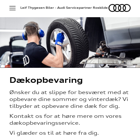
Audi
Toggle
Leif Thygesen Biler - Audi Servicepartner Roskilde
navigation
Dækopbevaring
på værkstedet
Ønsker du at slippe for besværet med at
opbevare dine sommer og vinterdæk? Vi
ek
tilbyder at opbevare dine dæk for dig.
Kontakt os for at høre mere om vores
dækopbevaringsservice.
g services
Vi glæder os til at høre fra dig.