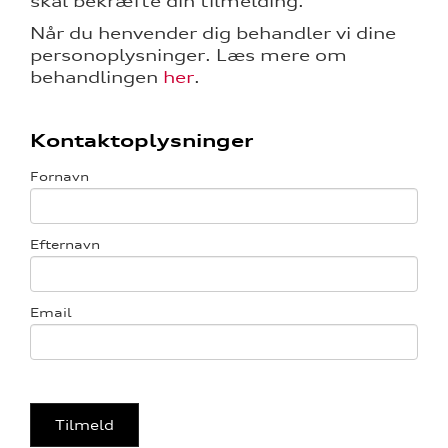
skal bekræfte din tilmelding.
Når du henvender dig behandler vi dine
ine
personoplysninger. Læs mere om
behandlingen
her
.
 Audi
et
Kontaktoplysninger
Fornavn
Efternavn
re
Email