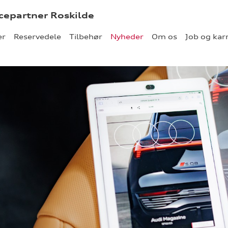
icepartner Roskilde
er
Reservedele
Tilbehør
Nyheder
Om os
Job og kar