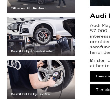
Audi
Audi Mag
57.000. 
interess
områder 
samfund,
herunder
Ønsker d
at hente
Læs ma
Tilmeld