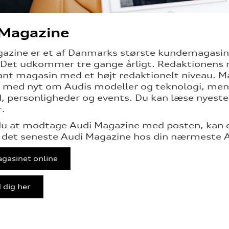
 Magazine
azine er et af Danmarks største kundemagasi
Det udkommer tre gange årligt. Redaktionens 
ant magasin med et højt redaktionelt niveau. Mag
med nyt om Audis modeller og teknologi, men o
 personligheder og events. Du kan læse nyeste o
.
u at modtage Audi Magazine med posten, kan du
 det seneste Audi Magazine hos din nærmeste Au
gasinet online
 dig her