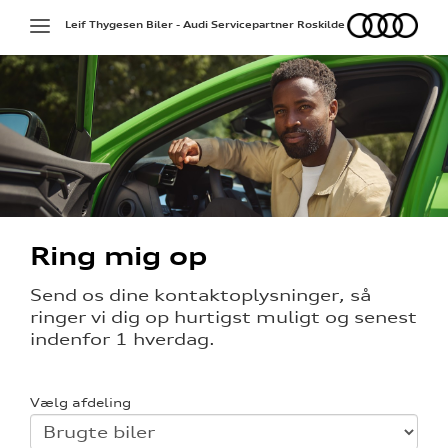
Audi
Toggle
Leif Thygesen Biler - Audi Servicepartner Roskilde
navigation
Ring mig op
Send os dine kontaktoplysninger, så
ringer vi dig op hurtigst muligt og senest
indenfor 1 hverdag.
Vælg afdeling