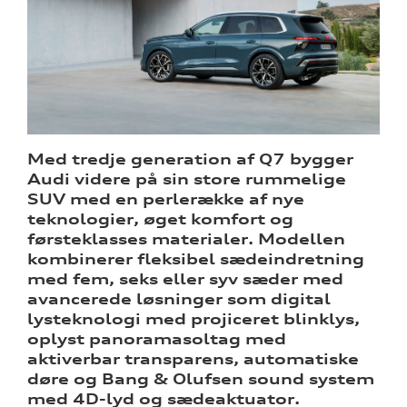
ine
 Audi
et
Med tredje generation af Q7 bygger
Audi videre på sin store rummelige
SUV med en perlerække af nye
teknologier, øget komfort og
re
førsteklasses materialer. Modellen
kombinerer fleksibel sædeindretning
med fem, seks eller syv sæder med
avancerede løsninger som digital
lysteknologi med projiceret blinklys,
oplyst panoramasoltag med
aktiverbar transparens, automatiske
døre og Bang & Olufsen sound system
med 4D-lyd og sædeaktuator.