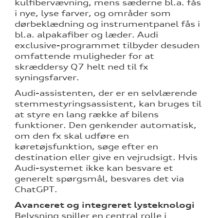
kulfibervævning, mens sæderne bl.a. fås
i nye, lyse farver, og områder som
dørbeklædning og instrumentpanel fås i
bl.a. alpakafiber og læder. Audi
exclusive-programmet tilbyder desuden
omfattende muligheder for at
skræddersy Q7 helt ned til fx
syningsfarver.
Audi-assistenten, der er en selvlærende
stemmestyringsassistent, kan bruges til
at styre en lang række af bilens
funktioner. Den genkender automatisk,
om den fx skal udføre en
køretøjsfunktion, søge efter en
destination eller give en vejrudsigt. Hvis
Audi-systemet ikke kan besvare et
generelt spørgsmål, besvares det via
ChatGPT.
Avanceret og integreret lysteknologi
Belysning spiller en central rolle i