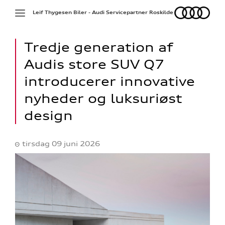
Audi
Toggle
Leif Thygesen Biler - Audi Servicepartner Roskilde
navigation
Tredje generation af
Audis store SUV Q7
introducerer innovative
nyheder og luksuriøst
design
tirsdag 09 juni 2026