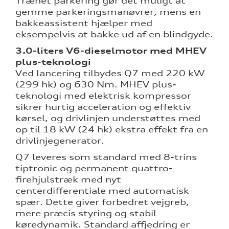
Trænet parkering gør det muligt at
gemme parkeringsmanøvrer, mens en
bakkeassistent hjælper med
eksempelvis at bakke ud af en blindgyde.
3.0-liters V6-dieselmotor med MHEV
plus-teknologi
Ved lancering tilbydes Q7 med 220 kW
(299 hk) og 630 Nm. MHEV plus-
teknologi med elektrisk kompressor
sikrer hurtig acceleration og effektiv
kørsel, og drivlinjen understøttes med
op til 18 kW (24 hk) ekstra effekt fra en
drivlinjegenerator.
Q7 leveres som standard med 8-trins
tiptronic og permanent quattro-
firehjulstræk med nyt
centerdifferentiale med automatisk
spær. Dette giver forbedret vejgreb,
mere præcis styring og stabil
køredynamik. Standard affjedring er