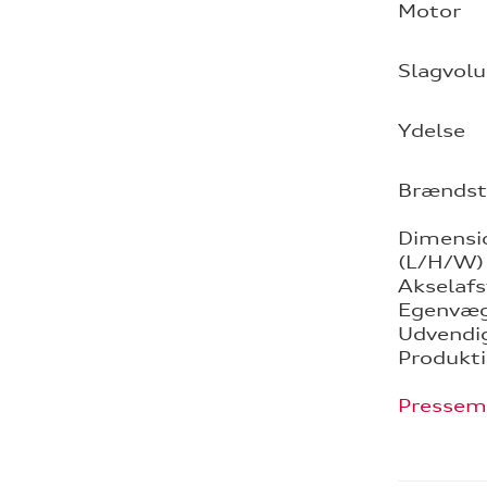
Motor
Slagvol
Ydelse
Brændst
Dimensi
(L/H/W)
Akselaf
Egenvæ
Udvendig
Produkt
Pressem