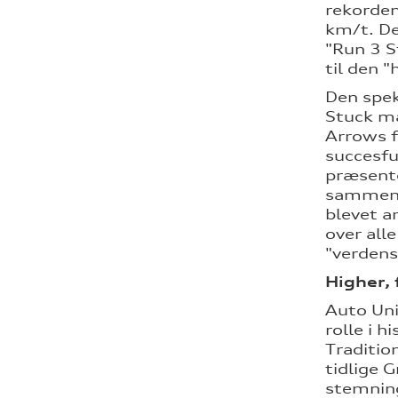
rekorden
km/t. De
"Run 3 S
til den "
Den spek
Stuck må
Arrows f
succesfu
præsente
sammenli
blevet a
over all
"verdens
Higher, 
Auto Uni
rolle i 
Traditio
tidlige 
stemning