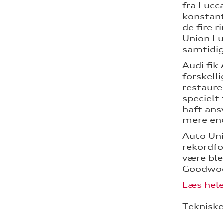
fra Lucc
konstant
de fire 
Union Lu
samtidig
Audi fik
forskell
restaure
specielt
haft ans
mere end
Auto Uni
rekordfo
være ble
Goodwood
Læs hele
Tekniske