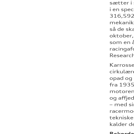
sætter i
i en spe
316,592 
mekanike
så de ska
oktober,
som en å
racingaf
Research
Karrosse
cirkulær
opad og 
fra 1935
motoren 
og affje
– med si
racermod
tekniske
kalder d
Rekorde