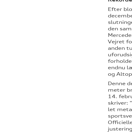
Efter bl
december
slutning
den samm
Mercedes
Vejret f
anden tu
uforudsi
forholde
endnu læ
og Altop
Denne de
meter br
14. febr
skriver:
let meta
sportsve
Officiel
justerin