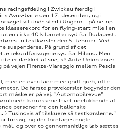
ons racingafdeling i Zwickau færdig i
ins Avus-bane den 17. december, og i
orsøget vil finde sted i Ungarn – på netop
 klasserekord for en flying-start mile i en
ruten cirka 40 kilometer syd for Budapest.
føres to testkørsler den 5. februar. Ved
ne suspenderes. På grund af det
ætte rekordforsøgene syd for Milano. Men
 rute er dækket af sne, så Auto Union kører
 på vejen Firenze-Viareggio mellem Pescia
lad, med en overflade med godt greb, otte
ometer. De første prøvekørsler begynder den
tort måske er på vej. "Automobilrevue"
rømlinede karrosserie lavet udelukkende af
nde personer fra den italienske
…) Tusindvis af tilskuere så testkørslerne."
 par forsøg, og der foretages nogle
e mål, og over to gennemsnitlige løb sættes