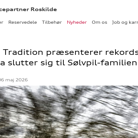
icepartner Roskilde
er
Reservedele
Tilbehør
Nyheder
Om os
Job og kar
 Tradition præsenterer rekord
a slutter sig til Sølvpil-familien
06 maj 2026