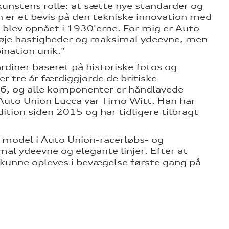
unstens rolle: at sætte nye standarder og
n er et bevis på den tekniske innovation med
' blev opnået i 1930'erne. For mig er Auto
 høje hastigheder og maksimal ydeevne, men
nation unik."
diner baseret på historiske fotos og
er tre år færdiggjorde de britiske
026, og alle komponenter er håndlavede
f Auto Union Lucca var Timo Witt. Han har
ition siden 2015 og har tidligere tilbragt
model i Auto Union-racerløbs- og
al ydeevne og elegante linjer. Efter at
n kunne opleves i bevægelse første gang på