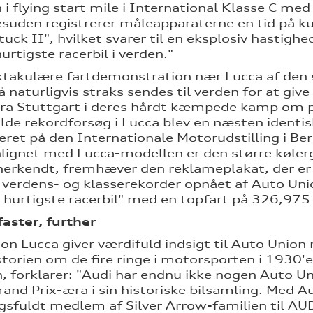
 i flying start mile i International Klasse C 
suden registrerer måleapparaterne en tid på kun
tuck II", hvilket svarer til en eksplosiv hastigh
hurtigste racerbil i verden."
takulære fartdemonstration nær Lucca af den st
 naturligvis straks sendes til verden for at giv
ra Stuttgart i deres hårdt kæmpede kamp om 
lde rekordforsøg i Lucca blev en næsten identis
ret på den Internationale Motorudstilling i Berl
gnet med Lucca-modellen er den større kølergri
nerkendt, fremhæver den reklameplakat, der er
e verdens- og klasserekorder opnået af Auto Un
 hurtigste racerbil" med en topfart på 326,975
faster, further
on Lucca giver værdifuld indsigt til Auto Union 
historien om de fire ringe i motorsporten i 1930'
n, forklarer: "Audi har endnu ikke nogen Auto Uni
Grand Prix-æra i sin historiske bilsamling. Med A
sfuldt medlem af Silver Arrow-familien til AU