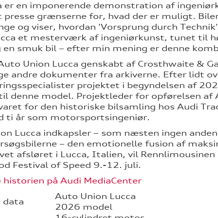
a er en imponerende demonstration af ingeniørk
 presse grænserne for, hvad der er muligt. Bile
ringe og viser, hvordan 'Vorsprung durch Technik
cca et mesterværk af ingeniørkunst, tunet til
 en smuk bil – efter min mening er denne kombi
 Auto Union Lucca genskabt af Crosthwaite & Gar
ige andre dokumenter fra arkiverne. Efter lidt ov
ringsspecialister projektet i begyndelsen af 2
 til denne model. Projektleder for opførelsen a
varet for den historiske bilsamling hos Audi Trad
 ti år som motorsportsingeniør.
on Lucca indkapsler – som næsten ingen anden 
rsøgsbilerne – den emotionelle fusion af maksim
vet afsløret i Lucca, Italien, vil Rennlimousine
 Festival of Speed 9.-12. juli.
 historien på Audi MediaCenter
Auto Union Lucca
 data
2026 model
16-cylindret motor