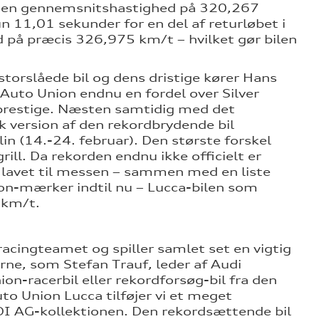
med en gennemsnitshastighed på 320,267
 11,01 sekunder for en del af returløbet i
ed på præcis 326,975 km/t – hvilket gør bilen
orslåede bil og dens dristige kører Hans
e Auto Union endnu en fordel over Silver
prestige. Næsten samtidig med det
k version af den rekordbrydende bil
in (14.-24. februar). Den største forskel
ll. Da rekorden endnu ikke officielt er
 lavet til messen – sammen med en liste
ion-mærker indtil nu – Lucca-bilen som
 km/t.
racingteamet og spiller samlet set en vigtig
erne, som Stefan Trauf, leder af Audi
on-racerbil eller rekordforsøg-bil fra den
uto Union Lucca tilføjer vi et meget
DI AG-kollektionen. Den rekordsættende bil