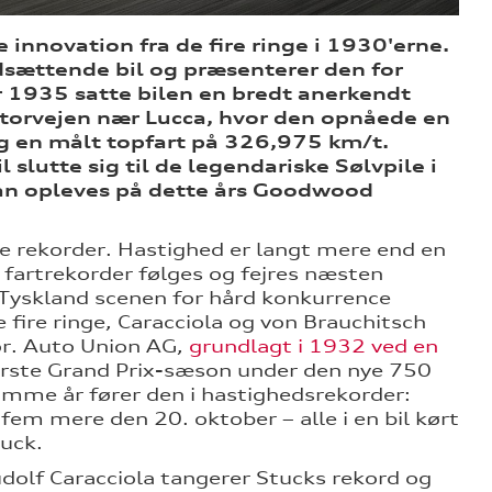
innovation fra de fire ringe i 1930'erne.
dsættende bil og præsenterer den for
ar 1935 satte bilen en bredt anerkendt
motorvejen nær Lucca, hvor den opnåede en
 en målt topfart på 326,975 km/t.
slutte sig til de legendariske Sølvpile i
kan opleves på dette års Goodwood
e rekorder. Hastighed er langt mere end en
 fartrekorder følges og fejres næsten
 Tyskland scenen for hård konkurrence
fire ringe, Caracciola og von Brauchitsch
r. Auto Union AG,
grundlagt i 1932 ved en
 første Grand Prix-sæson under den nye 750
mme år fører den i hastighedsrekorder:
em mere den 20. oktober – alle i en bil kørt
tuck.
dolf Caracciola tangerer Stucks rekord og