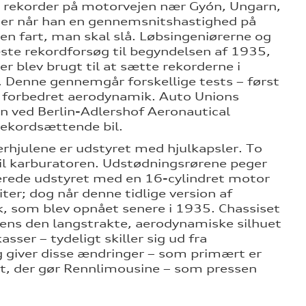
le rekorder på motorvejen nær Gyón, Ungarn,
rder når han en gennemsnitshastighed på
en fart, man skal slå. Løbsingeniørerne og
te rekordforsøg til begyndelsen af 1935,
er blev brugt til at sætte rekorderne i
. Denne gennemgår forskellige tests – først
r forbedret aerodynamik. Auto Unions
en ved Berlin-Adlershof Aeronautical
 rekordsættende bil.
gerhjulene er udstyret med hjulkapsler. To
til karburatoren. Udstødningsrørene peger
llerede udstyret med en 16-cylindret motor
ter; dog når denne tidlige version af
, som blev opnået senere i 1935. Chassiset
mens den langstrakte, aerodynamiske silhuet
er – tydeligt skiller sig ud fra
 giver disse ændringer – som primært er
art, der gør Rennlimousine – som pressen