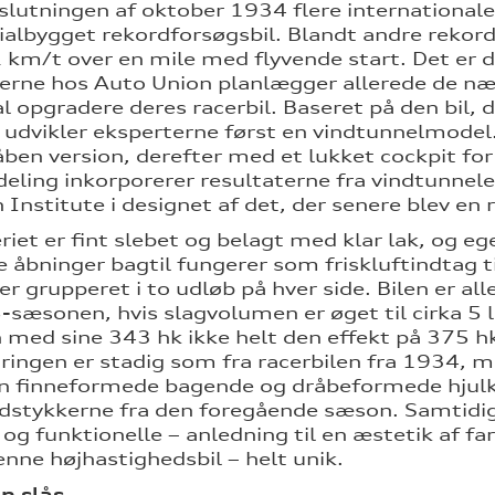
 slutningen af oktober 1934 flere internationa
cialbygget rekordforsøgsbil. Blandt andre reko
km/t over en mile med flyvende start. Det er d
rne hos Auto Union planlægger allerede de næs
l opgradere deres racerbil. Baseret på den bil, d
 udvikler eksperterne først en vindtunnelmodel
ben version, derefter med et lukket cockpit fo
deling inkorporerer resultaterne fra vindtunnel
 Institute i designet af det, der senere blev en
riet er fint slebet og belagt med klar lak, og e
e åbninger bagtil fungerer som friskluftindtag 
er grupperet i to udløb på hver side. Bilen er a
-sæsonen, hvis slagvolumen er øget til cirka 5 li
med sine 343 hk ikke helt den effekt på 375 hk
dringen er stadig som fra racerbilen fra 1934, 
n finneformede bagende og dråbeformede hjulkass
stykkerne fra den foregående sæson. Samtidig
 og funktionelle – anledning til en æstetik af f
enne højhastighedsbil – helt unik.
n slås