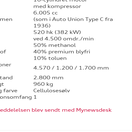
med kompressor
6.005 cc
umen
(som i Auto Union Type C fra
1936)
520 hk (382 kW)
ved 4.500 omdr./min
50% methanol
of
40% premium blyfri
10% toluen
oner
4.570 / 1.200 / 1.700 mm
stand
2.800 mm
gt
960 kg
 farve
Cellulosesølv
ionsomfang
1
eddelelsen blev sendt med Mynewsdesk