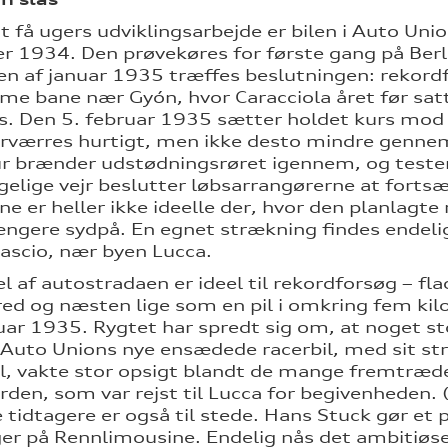
ot få ugers udviklingsarbejde er bilen i Auto Uni
 1934. Den prøvekøres for første gang på Berl
en af januar 1935 træffes beslutningen: rekordf
e bane nær Gyón, hvor Caracciola året før satte
. Den 5. februar 1935 sætter holdet kurs mod 
orværres hurtigt, men ikke desto mindre gennem
r brænder udstødningsrøret igennem, og teste
gelige vejr beslutter løbsarrangørerne at forts
ne er heller ikke ideelle der, hvor den planlagte
ngere sydpå. En egnet strækning findes endelig
ascio, nær byen Lucca.
l af autostradaen er ideel til rekordforsøg – f
ed og næsten lige som en pil i omkring fem kil
uar 1935. Rygtet har spredt sig om, at noget s
 "Auto Unions nye ensædede racerbil, med sit st
l, vakte stor opsigt blandt de mange fremtræde
rden, som var rejst til Lucca for begivenheden. (
le tidtagere er også til stede. Hans Stuck gør et
ger på Rennlimousine. Endelig nås det ambitiøs