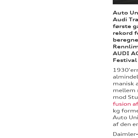
Auto Uni
Audi Tr
første g
rekord f
beregne
Rennlimo
AUDI AG
Festival
1930'ern
almindel
manisk a
mellem m
mod Stu
fusion a
kg forme
Auto Uni
af den e
Daimler-