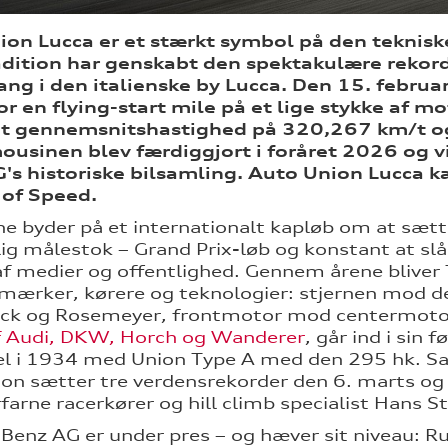
on Lucca er et stærkt symbol på den tekniske 
adition har genskabt den spektakulære rekor
ang i den italienske by Lucca. Den 15. febru
or en flying-start mile på et lige stykke af 
t gennemsnitshastighed på 320,267 km/t og
usinen blev færdiggjort i foråret 2026 og vil 
's historiske bilsamling. Auto Union Lucca 
 of Speed.
e byder på et internationalt kapløb om at sætt
ig målestok – Grand Prix-løb og konstant at slå
f medier og offentlighed. Gennem årene bliver
ærker, kørere og teknologier: stjernen mod de 
ck og Rosemeyer, frontmotor mod centermoto
f Audi, DKW, Horch og Wanderer
, går ind i sin
l i 1934 med Union Type A med den 295 hk. Sa
on sætter tre verdensrekorder den 6. marts og f
rfarne racerkører og hill climb specialist Hans S
Benz AG er under pres – og hæver sit niveau: Ru