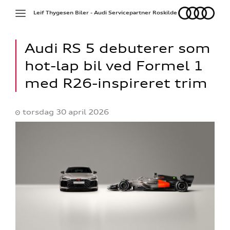
Audi
Toggle
Leif Thygesen Biler - Audi Servicepartner Roskilde
navigation
Audi RS 5 debuterer som
hot-lap bil ved Formel 1
med R26-inspireret trim
torsdag 30 april 2026