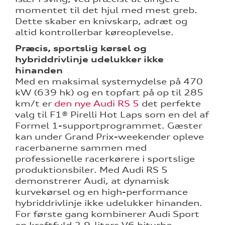
momentet til det hjul med mest greb.
Dette skaber en knivskarp, adræt og
altid kontrollerbar køreoplevelse.
Præcis, sportslig kørsel og
hybriddrivlinje udelukker ikke
hinanden
Med en maksimal systemydelse på 470
kW (639 hk) og en topfart på op til 285
km/t er
den nye Audi RS 5
det perfekte
valg til F1® Pirelli Hot Laps som en del af
Formel 1-supportprogrammet. Gæster
kan under Grand Prix-weekender opleve
racerbanerne sammen med
professionelle racerkørere i sportslige
produktionsbiler. Med Audi RS 5
demonstrerer Audi, at dynamisk
kurvekørsel og en high-performance
hybriddrivlinje ikke udelukker hinanden.
For første gang kombinerer Audi Sport
en kraftfuld 2,9-liters V6 biturbo