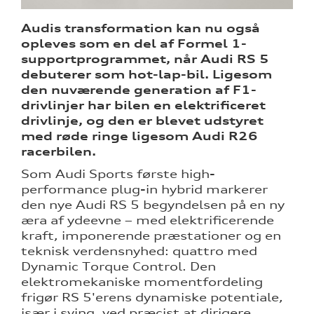
Audis transformation kan nu også
ine
opleves som en del af Formel 1-
supportprogrammet, når Audi RS 5
 Audi
debuterer som hot-lap-bil. Ligesom
et
den nuværende generation af F1-
drivlinjer har bilen en elektrificeret
drivlinje, og den er blevet udstyret
med røde ringe ligesom Audi R26
racerbilen.
Som Audi Sports første high-
re
performance plug-in hybrid markerer
den nye Audi RS 5 begyndelsen på en ny
æra af ydeevne – med elektrificerende
kraft, imponerende præstationer og en
teknisk verdensnyhed: quattro med
Dynamic Torque Control. Den
elektromekaniske momentfordeling
frigør RS 5'erens dynamiske potentiale,
især i sving, ved præcist at dirigere