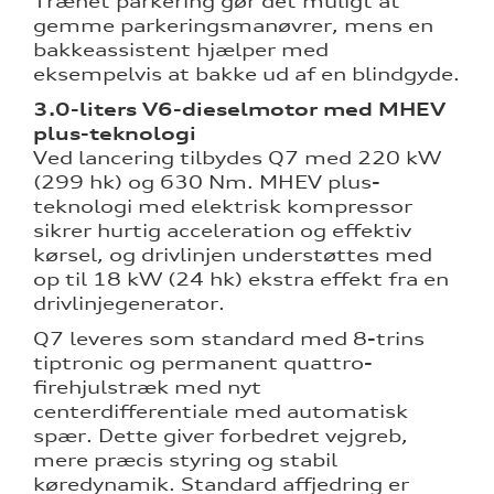
Trænet parkering gør det muligt at
gemme parkeringsmanøvrer, mens en
bakkeassistent hjælper med
eksempelvis at bakke ud af en blindgyde.
3.0-liters V6-dieselmotor med MHEV
plus-teknologi
Ved lancering tilbydes Q7 med 220 kW
(299 hk) og 630 Nm. MHEV plus-
teknologi med elektrisk kompressor
sikrer hurtig acceleration og effektiv
kørsel, og drivlinjen understøttes med
op til 18 kW (24 hk) ekstra effekt fra en
drivlinjegenerator.
Q7 leveres som standard med 8-trins
tiptronic og permanent quattro-
firehjulstræk med nyt
centerdifferentiale med automatisk
spær. Dette giver forbedret vejgreb,
mere præcis styring og stabil
køredynamik. Standard affjedring er