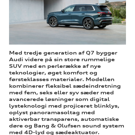
ine
 Audi
et
Med tredje generation af Q7 bygger
Audi videre på sin store rummelige
SUV med en perlerække af nye
teknologier, øget komfort og
re
førsteklasses materialer. Modellen
kombinerer fleksibel sædeindretning
med fem, seks eller syv sæder med
avancerede løsninger som digital
lysteknologi med projiceret blinklys,
oplyst panoramasoltag med
aktiverbar transparens, automatiske
døre og Bang & Olufsen sound system
med 4D-lyd og sædeaktuator.