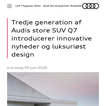
Audi
Toggle
Leif Thygesen Biler - Audi Servicepartner Roskilde
navigation
Tredje generation af
Audis store SUV Q7
introducerer innovative
nyheder og luksuriøst
design
tirsdag 09 juni 2026