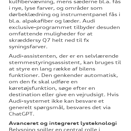
kulfibervævning, mens sæderne bl.a. fås
i nye, lyse farver, og områder som
dørbeklædning og instrumentpanel fås i
bl.a. alpakafiber og læder. Audi
exclusive-programmet tilbyder desuden
omfattende muligheder for at
skræddersy Q7 helt ned til fx
syningsfarver.
Audi-assistenten, der er en selvlærende
stemmestyringsassistent, kan bruges til
at styre en lang række af bilens
funktioner. Den genkender automatisk,
om den fx skal udføre en
køretøjsfunktion, søge efter en
destination eller give en vejrudsigt. Hvis
Audi-systemet ikke kan besvare et
generelt spørgsmål, besvares det via
ChatGPT.
Avanceret og integreret lysteknologi
Belysning spiller en central rolle i