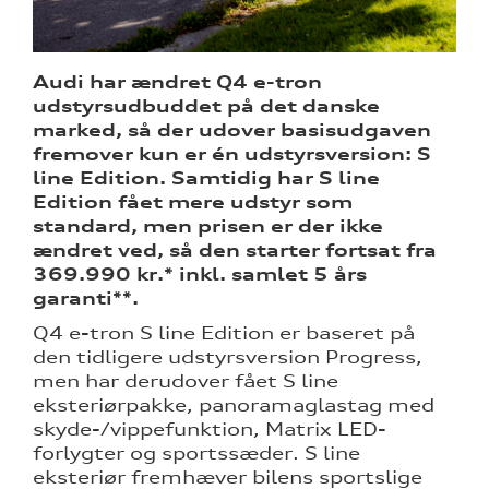
ine
Audi har ændret Q4 e-tron
 Audi
udstyrsudbuddet på det danske
et
marked, så der udover basisudgaven
fremover kun er én udstyrsversion: S
line Edition. Samtidig har S line
Edition fået mere udstyr som
standard, men prisen er der ikke
ændret ved, så den starter fortsat fra
369.990 kr.* inkl. samlet 5 års
re
garanti**.
Q4 e-tron S line Edition er baseret på
den tidligere udstyrsversion Progress,
men har derudover fået S line
eksteriørpakke, panoramaglastag med
skyde-/vippefunktion, Matrix LED-
forlygter og sportssæder. S line
eksteriør fremhæver bilens sportslige