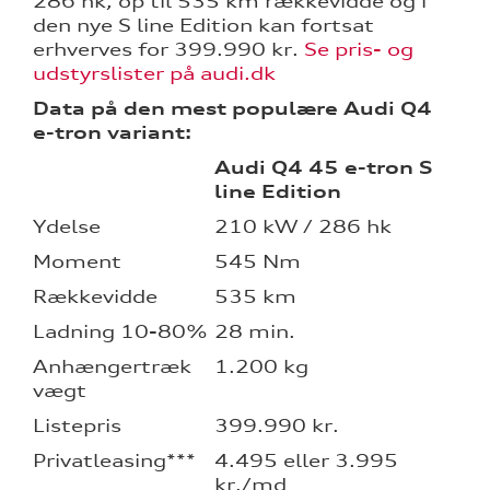
286 hk, op til 535 km rækkevidde og i
den nye S line Edition kan fortsat
erhverves for 399.990 kr.
Se pris- og
udstyrslister på audi.dk
Data på den mest populære Audi Q4
e-tron variant:
Audi Q4 45 e-tron S
line Edition
Ydelse
210 kW / 286 hk
Moment
545 Nm
Rækkevidde
535 km
Ladning 10-80%
28 min.
Anhængertræk
1.200 kg
vægt
Listepris
399.990 kr.
Privatleasing***
4.495 eller 3.995
kr./md