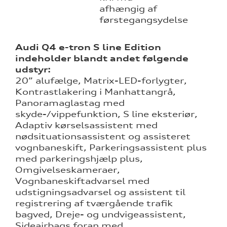
afhængig af
førstegangsydelse
Audi Q4 e-tron S line Edition
indeholder blandt andet følgende
udstyr:
20” alufælge, Matrix-LED-forlygter,
Kontrastlakering i Manhattangrå,
Panoramaglastag med
skyde-/vippefunktion, S line eksteriør,
Adaptiv kørselsassistent med
nødsituationsassistent og assisteret
vognbaneskift, Parkeringsassistent plus
med parkeringshjælp plus,
Omgivelseskameraer,
Vognbaneskiftadvarsel med
udstigningsadvarsel og assistent til
registrering af tværgående trafik
bagved, Dreje- og undvigeassistent,
Sideairbags foran med