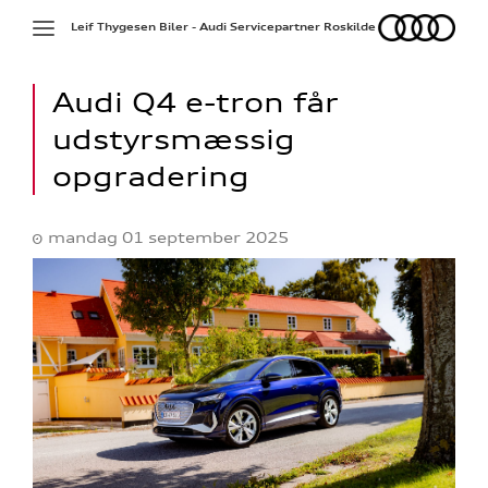
Audi
Toggle
Leif Thygesen Biler - Audi Servicepartner Roskilde
navigation
Audi Q4 e-tron får
udstyrsmæssig
opgradering
mandag 01 september 2025